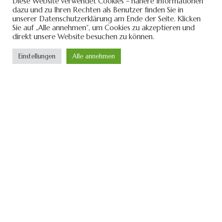
Diese Website verwendet Cookies – nähere Informationen
dazu und zu Ihren Rechten als Benutzer finden Sie in
unserer Datenschutzerklärung am Ende der Seite. Klicken
Sie auf „Alle annehmen“, um Cookies zu akzeptieren und
direkt unsere Website besuchen zu können.
Einstellungen
Alle annehmen
DU oder DEIN KIND möchtet gerne TA WingTsun
live erleben? Dann meldet Euch jetzt in einem
unserer Standorte zu einem kostenlosen
Probetraining an. Die aktuellen Trainingszeiten
könnt Ihr hier einsehen: